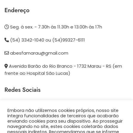
Endereço
Seg. à sex. - 7.30h às 11.30h e 13.00h às 17h
(54) 3342-1040 ou (54)99327-6111
abesfamarau@gmail.com
Avenida Barão do Rio Branco - 1732 Marau - RS (em
frente ao Hospital São Lucas)
Redes Sociais
Siga-nos em nossas redes sociais
Embora não utilizemos cookies próprios, nosso site
integra funcionalidades de terceiros que acabarão
FACEBOOK
enviando cookies para seu dispositivo. Ao prosseguir
navegando no site, estes cookies coletarão dados
pessoais indiretos. Recomendamos que se informe