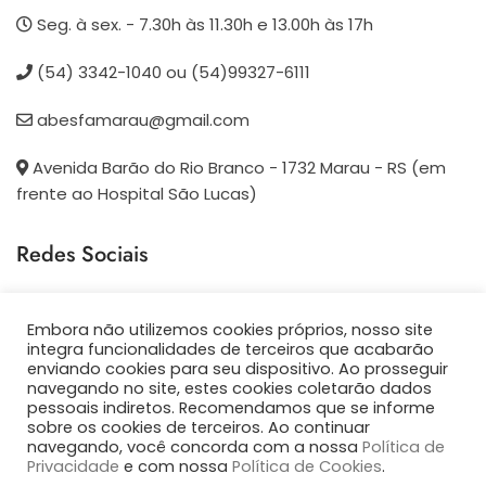
Seg. à sex. - 7.30h às 11.30h e 13.00h às 17h
(54) 3342-1040 ou (54)99327-6111
abesfamarau@gmail.com
Avenida Barão do Rio Branco - 1732 Marau - RS (em
frente ao Hospital São Lucas)
Redes Sociais
Siga-nos em nossas redes sociais
Embora não utilizemos cookies próprios, nosso site
integra funcionalidades de terceiros que acabarão
FACEBOOK
enviando cookies para seu dispositivo. Ao prosseguir
navegando no site, estes cookies coletarão dados
pessoais indiretos. Recomendamos que se informe
INSTAGRAM
sobre os cookies de terceiros. Ao continuar
navegando, você concorda com a nossa
Política de
Privacidade
e com nossa
Política de Cookies
.